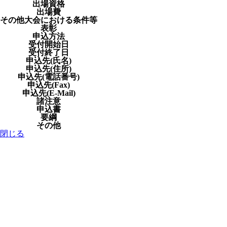
出場資格
出場費
その他大会における条件等
表彰
申込方法
受付開始日
受付終了日
申込先(氏名)
申込先(住所)
申込先(電話番号)
申込先(Fax)
申込先(E-Mail)
諸注意
申込書
要綱
その他
閉じる