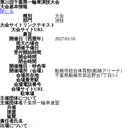
第21回千葉県一輪車演技大会
大会基本情報
閉じる
種別
大会
部門
演技
大会サイトリンクテキスト
大会サイトURL
趣旨
開催日（西暦年）
2027/01/10
雨天の場合
開催予備日
受付開始時間
開会時間
閉会時間
開催種目・特色等
開催場所（会場）
船橋市総合体育館(船橋アリーナ）
会場所在地
千葉県船橋市習志野台7丁目5-1
会場最寄駅
会場電話番号
会場サイトURL
駐車場
主催団体について
主催団体名
千葉県一輪車連盟
共催
後援
協賛
責任者氏名
出場について