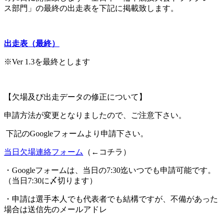
ス部門」の最終の出走表を下記に掲載致します。
出走表（最終）
※Ver 1.3を最終とします
【欠場及び出走データの修正について】
申請方法が変更となりましたので、ご注意下さい。
下記の
Google
フォームより申請下さい。
当日欠場連絡フォーム
（←コチラ）
・
Google
フォームは、当日の
7:30
迄いつでも申請可能です。
（当日
7:30
に〆切ります）
・申請は選手本人でも代表者でも結構ですが、不備があった
場合は送信先のメールアドレ