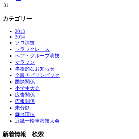
31
カテゴリー
2013
2014
ソロ演技
トラックレース
ペア・グループ演技
マラソン
事務的なお知らせ
全農チビリンピック
国際関係
小学生大会
広告関係
広報関係
未分類
舞台演技
近畿一輪車演技大会
新着情報 検索