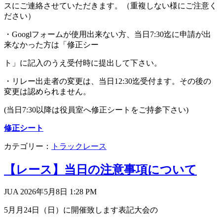
スにご連絡させていただきます。（重複しない様にご注意く
ださい）
・
Googl
フォームが使用出来ない方、当日
7:30
迄に申請が出
来なかった方は「修正シー
ト」に記入のうえ受付時に提出して下さい。
・リレー出走者の変更は、当日
12:30
迄受付ます。その後の
変更は認められません。
(
当日
7:30
以降は役員室へ修正シートをご持参下さい
)
修正シート
カテゴリー：
トラックレース
【レース】当日の注意事項について
JUA 2026年5月8日
1:28 PM
5
月月24日（日）
に開催致します表記大会の