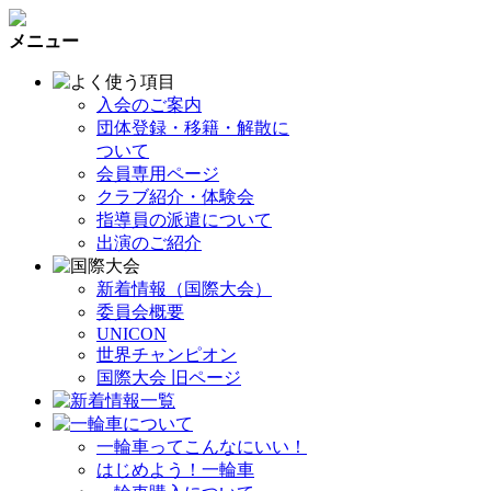
メニュー
入会のご案内
団体登録・移籍・解散に
ついて
会員専用ページ
クラブ紹介・体験会
指導員の派遣について
出演のご紹介
新着情報（国際大会）
委員会概要
UNICON
世界チャンピオン
国際大会 旧ページ
一輪車ってこんなにいい！
はじめよう！一輪車