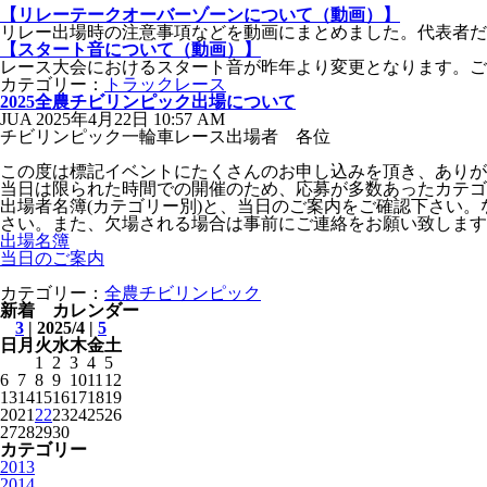
【リレーテークオーバーゾーンについて（動画）】
リレー出場時の注意事項などを動画にまとめました。代表者だ
【スタート音について（動画）】
レース大会におけるスタート音が昨年より変更となります。ご
カテゴリー：
トラックレース
2025全農チビリンピック出場について
JUA 2025年4月22日
10:57 AM
チビリンピック一輪車レース出場者 各位
この度は標記イベントにたくさんのお申し込みを頂き、ありが
当日は限られた時間での開催のため、応募が多数あったカテゴ
出場者名簿
(
カテゴリー別
)
と、当日のご案内をご確認下さい。
さい。また、欠場される場合は事前にご連絡をお願い致します
出場名簿
当日のご案内
カテゴリー：
全農チビリンピック
新着 カレンダー
3
| 2025/4 |
5
日
月
火
水
木
金
土
1
2
3
4
5
6
7
8
9
10
11
12
13
14
15
16
17
18
19
20
21
22
23
24
25
26
27
28
29
30
カテゴリー
2013
2014