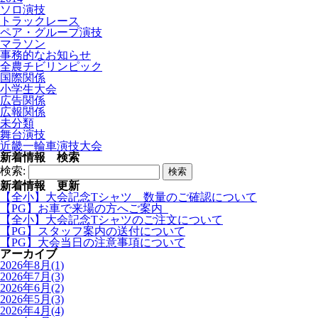
ソロ演技
トラックレース
ペア・グループ演技
マラソン
事務的なお知らせ
全農チビリンピック
国際関係
小学生大会
広告関係
広報関係
未分類
舞台演技
近畿一輪車演技大会
新着情報 検索
検索:
新着情報 更新
【全小】大会記念Tシャツ 数量のご確認について
【PG】お車で来場の方へご案内
【全小】大会記念Tシャツのご注文について
【PG】スタッフ案内の送付について
【PG】大会当日の注意事項について
アーカイブ
2026年8月(1)
2026年7月(3)
2026年6月(2)
2026年5月(3)
2026年4月(4)