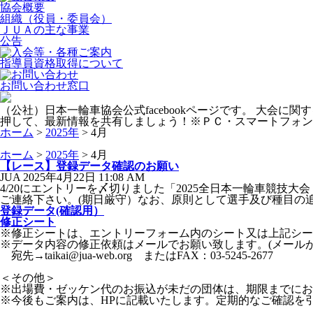
協会概要
組織（役員・委員会）
ＪＵＡの主な事業
公告
指導員資格取得について
お問い合わせ窓口
（公社）日本一輪車協会公式facebookページです。 大
押して、最新情報を共有しましょう！※ＰＣ・スマートフォン
ホーム
>
2025年
>
4月
ホーム
>
2025年
>
4月
【レース】登録データ確認のお願い
JUA 2025年4月22日
11:08 AM
4/20にエントリーを〆切りました「2025全日本一輪車競技
ご連絡下さい。(期日厳守）なお、原則として選手及び種目の
登録データ(確認用）
修正シート
※修正シートは、エントリーフォーム内のシート又は上記シー
※データ内容の修正依頼はメールでお願い致します。(メールが
宛先→taikai@jua-web.org またはFAX：03-5245-2677
＜その他＞
※出場費・ゼッケン代のお振込が未だの団体は、期限までにお
※今後もご案内は、HPに記載いたします。定期的なご確認を