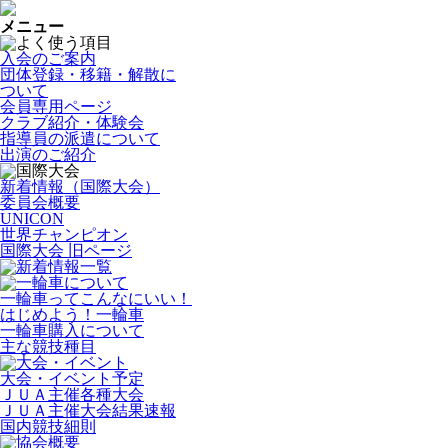
メニュー
入会のご案内
団体登録・移籍・解散に
ついて
会員専用ページ
クラブ紹介・体験会
指導員の派遣について
出演のご紹介
新着情報（国際大会）
委員会概要
UNICON
世界チャンピオン
国際大会 旧ページ
一輪車ってこんなにいい！
はじめよう！一輪車
一輪車購入について
主な競技種目
大会・イベント予定
ＪＵＡ主催各種大会
ＪＵＡ主催大会結果速報
国内競技細則