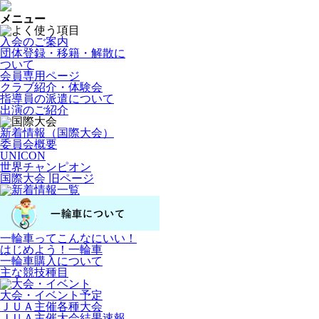
メニュー
入会のご案内
団体登録・移籍・解散に
ついて
会員専用ページ
クラブ紹介・体験会
指導員の派遣について
出演のご紹介
新着情報（国際大会）
委員会概要
UNICON
世界チャンピオン
国際大会 旧ページ
一輪車ってこんなにいい！
はじめよう！一輪車
一輪車購入について
主な競技種目
大会・イベント予定
ＪＵＡ主催各種大会
ＪＵＡ主催大会結果速報