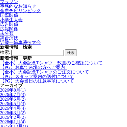
マラソン
事務的なお知らせ
全農チビリンピック
国際関係
小学生大会
広告関係
広報関係
未分類
舞台演技
近畿一輪車演技大会
新着情報 検索
検索:
新着情報 更新
【全小】大会記念Tシャツ 数量のご確認について
【PG】お車で来場の方へご案内
【全小】大会記念Tシャツのご注文について
【PG】スタッフ案内の送付について
【PG】大会当日の注意事項について
アーカイブ
2026年8月(1)
2026年7月(3)
2026年6月(2)
2026年5月(3)
2026年4月(4)
2026年3月(2)
2026年2月(2)
2026年1月(4)
2025年12月(1)