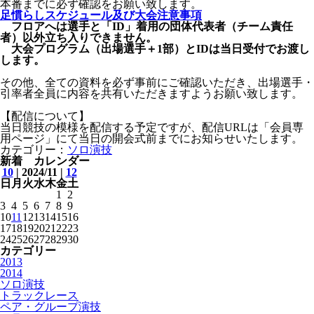
本番までに必ず確認をお願い致します。
足慣らしスケジュール及び大会注意事項
フロアへは選手と「ID」着用の団体代表者（チーム責任
者）以外立ち入りできません。
大会プログラム（出場選手＋1部）とIDは当日受付でお渡し
します。
その他、全ての資料を必ず事前にご確認いただき、出場選手・
引率者全員に内容を共有いただきますようお願い致します。
【配信について】
当日競技の模様を配信する予定ですが、配信URLは「会員専
用ページ」にて当日の開会式前までにお知らせいたします。
カテゴリー：
ソロ演技
新着 カレンダー
10
| 2024/11 |
12
日
月
火
水
木
金
土
1
2
3
4
5
6
7
8
9
10
11
12
13
14
15
16
17
18
19
20
21
22
23
24
25
26
27
28
29
30
カテゴリー
2013
2014
ソロ演技
トラックレース
ペア・グループ演技