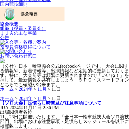
国内競技細則
協会概要
組織（役員・委員会）
ＪＵＡの主な事業
公告
指導員資格取得について
お問い合わせ窓口
（公社）日本一輪車協会公式facebookページです。 大会に関す
る情報や、新着情報等、出演情報など定期的に更新しておりま
す。特に、大会前等は頻繁に更新されますので「いいね！」を
押して、最新情報を共有しましょう！※ＰＣ・スマートフォン
どちらでも確認が出来ます。
ホーム
>
2024年
>
11月
>
11日
ホーム
>
2024年
>
11月
>
11日
【ソロ大会】足慣らし時間及び注意事項について
JUA 2024年11月11日
2:36 PM
出場関係者各位
11月23日に開催いたします、「全日本一輪車競技大会ソロ演技
部門」出場における注意事項・足慣らしスケジュールを以下に
掲載致します。