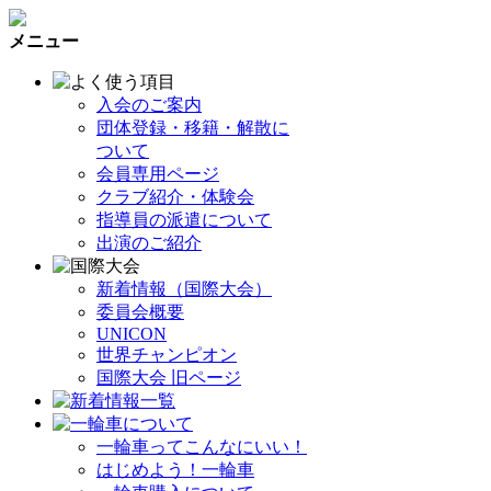
メニュー
入会のご案内
団体登録・移籍・解散に
ついて
会員専用ページ
クラブ紹介・体験会
指導員の派遣について
出演のご紹介
新着情報（国際大会）
委員会概要
UNICON
世界チャンピオン
国際大会 旧ページ
一輪車ってこんなにいい！
はじめよう！一輪車