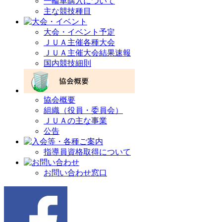
一輪車購入について
主な競技種目
大会・イベント予定
ＪＵＡ主催各種大会
ＪＵＡ主催大会結果速報
国内競技細則
協会概要
組織（役員・委員会）
ＪＵＡの主な事業
公告
指導員資格取得について
お問い合わせ窓口