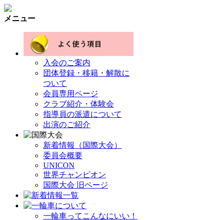
メニュー
入会のご案内
団体登録・移籍・解散に
ついて
会員専用ページ
クラブ紹介・体験会
指導員の派遣について
出演のご紹介
新着情報（国際大会）
委員会概要
UNICON
世界チャンピオン
国際大会 旧ページ
一輪車ってこんなにいい！