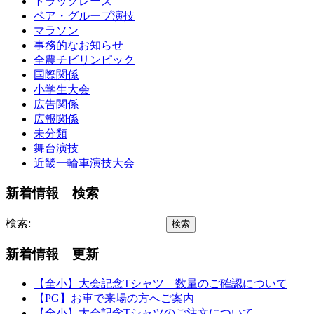
トラックレース
ペア・グループ演技
マラソン
事務的なお知らせ
全農チビリンピック
国際関係
小学生大会
広告関係
広報関係
未分類
舞台演技
近畿一輪車演技大会
新着情報 検索
検索:
新着情報 更新
【全小】大会記念Tシャツ 数量のご確認について
【PG】お車で来場の方へご案内
【全小】大会記念Tシャツのご注文について