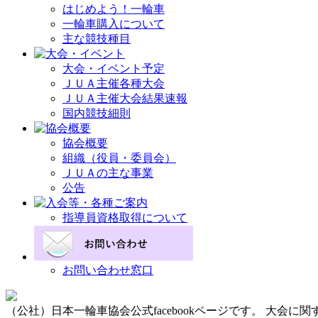
はじめよう！一輪車
一輪車購入について
主な競技種目
大会・イベント予定
ＪＵＡ主催各種大会
ＪＵＡ主催大会結果速報
国内競技細則
協会概要
組織（役員・委員会）
ＪＵＡの主な事業
公告
指導員資格取得について
お問い合わせ窓口
（公社）日本一輪車協会公式facebookページです。 大