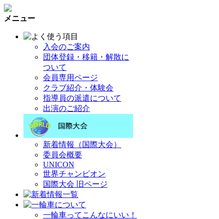
メニュー
入会のご案内
団体登録・移籍・解散に
ついて
会員専用ページ
クラブ紹介・体験会
指導員の派遣について
出演のご紹介
新着情報（国際大会）
委員会概要
UNICON
世界チャンピオン
国際大会 旧ページ
一輪車ってこんなにいい！