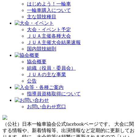
はじめよう！一輪車
一輪車購入について
主な競技種目
大会・イベント予定
ＪＵＡ主催各種大会
ＪＵＡ主催大会結果速報
国内競技細則
協会概要
組織（役員・委員会）
ＪＵＡの主な事業
公告
指導員資格取得について
お問い合わせ窓口
（公社）日本一輪車協会公式facebookページです。 大会に関
する情報や、新着情報等、出演情報など定期的に更新してお
ります。特に、大会前等は頻繁に更新されますので「いい