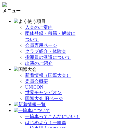
メニュー
入会のご案内
団体登録・移籍・解散に
ついて
会員専用ページ
クラブ紹介・体験会
指導員の派遣について
出演のご紹介
新着情報（国際大会）
委員会概要
UNICON
世界チャンピオン
国際大会 旧ページ
一輪車ってこんなにいい！
はじめよう！一輪車