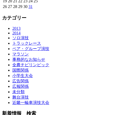
19
20
21
22
23
24
25
26
27
28
29
30
31
カテゴリー
2013
2014
ソロ演技
トラックレース
ペア・グループ演技
マラソン
事務的なお知らせ
全農チビリンピック
国際関係
小学生大会
広告関係
広報関係
未分類
舞台演技
近畿一輪車演技大会
新着情報 検索