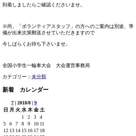
到着しましたらご確認くださいませ。
※尚、「ボランティアスタッフ」の方へのご案内は別途、準
備が出来次第郵送させていただきますので
今しばらくお待ち下さいませ。
全国小学生一輪車大会 大会運営事務局
カテゴリー：
未分類
新着 カレンダー
7
| 2018/8 |
9
日
月
火
水
木
金
土
1
2
3
4
5
6
7
8
9
10
11
12
13
14
15
16
17
18