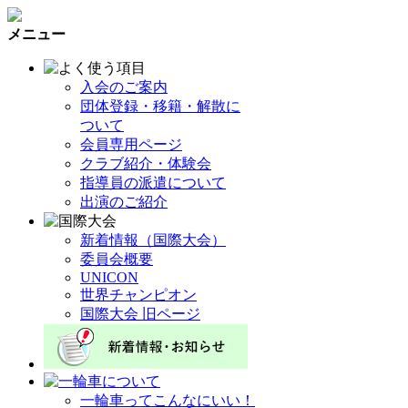
メニュー
入会のご案内
団体登録・移籍・解散に
ついて
会員専用ページ
クラブ紹介・体験会
指導員の派遣について
出演のご紹介
新着情報（国際大会）
委員会概要
UNICON
世界チャンピオン
国際大会 旧ページ
一輪車ってこんなにいい！