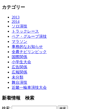
カテゴリー
2013
2014
ソロ演技
トラックレース
ペア・グループ演技
マラソン
事務的なお知らせ
全農チビリンピック
国際関係
小学生大会
広告関係
広報関係
未分類
舞台演技
近畿一輪車演技大会
新着情報 検索
検索: