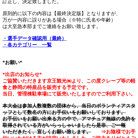
訂正し、決定致しました。
原則的に以下の内容は【最終決定版】となりますが、
万が一内容に誤りがある場合（※特に氏名や年齢）
は大至急本部までご連絡をお願い致します。
・選手データ確認用（最終）
・各カテゴリー 一覧
*お願い*
*出店のお知らせ*
ご協賛いただきます京王観光㈱より、この度クレープ等の軽
食と静岡の特産品を販売する予定です。
当日、管理棟駐車場にて販売いたしますのでご利用下さい。
本大会は参加人数複数の団体から、当日のボランティアスタ
ッフとして数名の方にお手伝いをお願いしております。
お手伝いをお願い出来る方の中で、アマチュア無線の免許を
取得されている方がいらっしゃいましたら是非、ご一報
いただきたく、宜しくお願い致します。
⇒お陰様でお手