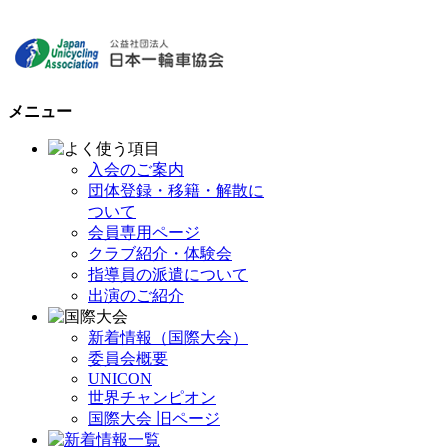
メニュー
入会のご案内
団体登録・移籍・解散に
ついて
会員専用ページ
クラブ紹介・体験会
指導員の派遣について
出演のご紹介
新着情報（国際大会）
委員会概要
UNICON
世界チャンピオン
国際大会 旧ページ