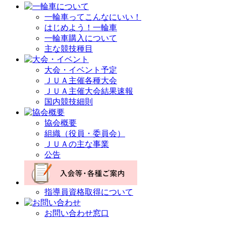
一輪車ってこんなにいい！
はじめよう！一輪車
一輪車購入について
主な競技種目
大会・イベント予定
ＪＵＡ主催各種大会
ＪＵＡ主催大会結果速報
国内競技細則
協会概要
組織（役員・委員会）
ＪＵＡの主な事業
公告
指導員資格取得について
お問い合わせ窓口