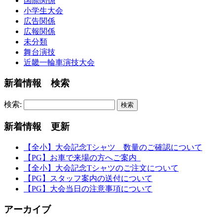
国際関係
小学生大会
広告関係
広報関係
未分類
舞台演技
近畿一輪車演技大会
新着情報 検索
検索:
新着情報 更新
【全小】大会記念Tシャツ 数量のご確認について
【PG】お車で来場の方へご案内
【全小】大会記念Tシャツのご注文について
【PG】スタッフ案内の送付について
【PG】大会当日の注意事項について
アーカイブ