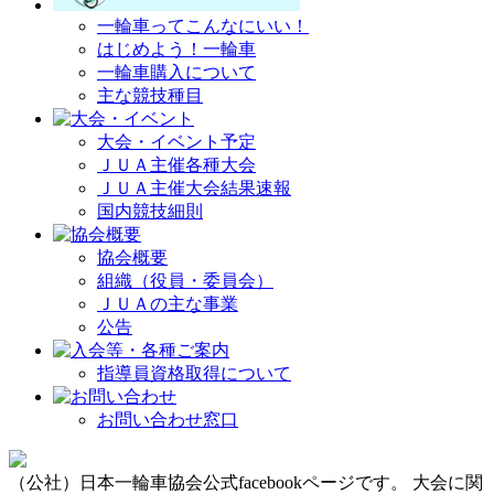
一輪車ってこんなにいい！
はじめよう！一輪車
一輪車購入について
主な競技種目
大会・イベント予定
ＪＵＡ主催各種大会
ＪＵＡ主催大会結果速報
国内競技細則
協会概要
組織（役員・委員会）
ＪＵＡの主な事業
公告
指導員資格取得について
お問い合わせ窓口
（公社）日本一輪車協会公式facebookページです。 大会に関