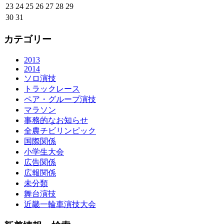
23
24
25
26
27
28
29
30
31
カテゴリー
2013
2014
ソロ演技
トラックレース
ペア・グループ演技
マラソン
事務的なお知らせ
全農チビリンピック
国際関係
小学生大会
広告関係
広報関係
未分類
舞台演技
近畿一輪車演技大会