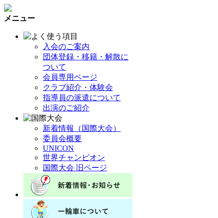
メニュー
入会のご案内
団体登録・移籍・解散に
ついて
会員専用ページ
クラブ紹介・体験会
指導員の派遣について
出演のご紹介
新着情報（国際大会）
委員会概要
UNICON
世界チャンピオン
国際大会 旧ページ