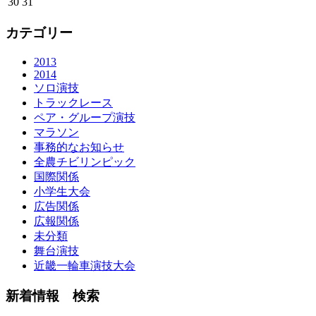
30
31
カテゴリー
2013
2014
ソロ演技
トラックレース
ペア・グループ演技
マラソン
事務的なお知らせ
全農チビリンピック
国際関係
小学生大会
広告関係
広報関係
未分類
舞台演技
近畿一輪車演技大会
新着情報 検索