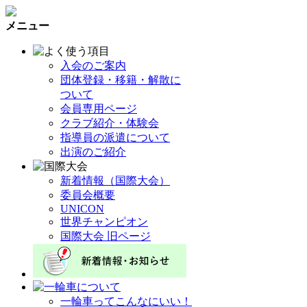
メニュー
入会のご案内
団体登録・移籍・解散に
ついて
会員専用ページ
クラブ紹介・体験会
指導員の派遣について
出演のご紹介
新着情報（国際大会）
委員会概要
UNICON
世界チャンピオン
国際大会 旧ページ
一輪車ってこんなにいい！