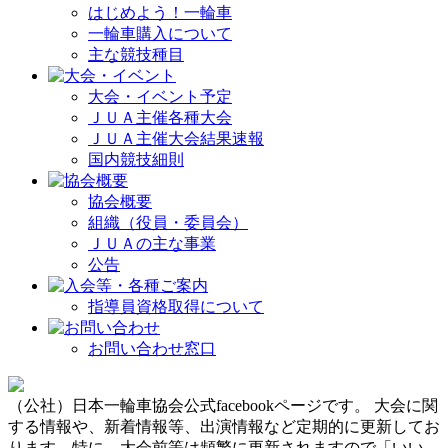
はじめよう！一輪車
一輪車購入について
主な競技種目
大会・イベント予定
ＪＵＡ主催各種大会
ＪＵＡ主催大会結果速報
国内競技細則
協会概要
組織（役員・委員会）
ＪＵＡの主な事業
公告
指導員資格取得について
お問い合わせ窓口
（公社）日本一輪車協会公式facebookページです。 大会に関
する情報や、新着情報等、出演情報など定期的に更新してお
ります。特に、大会前等は頻繁に更新されますので「いい