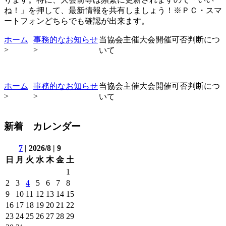
ね！」を押して、最新情報を共有しましょう！※ＰＣ・スマ
ートフォンどちらでも確認が出来ます。
ホーム
事務的なお知らせ
当協会主催大会開催可否判断につ
>
>
いて
ホーム
事務的なお知らせ
当協会主催大会開催可否判断につ
>
>
いて
新着 カレンダー
7
| 2026/8 | 9
日
月
火
水
木
金
土
1
2
3
4
5
6
7
8
9
10
11
12
13
14
15
16
17
18
19
20
21
22
23
24
25
26
27
28
29