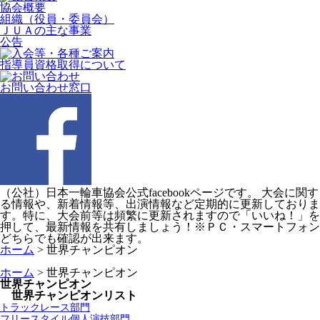
協会概要
組織（役員・委員会）
ＪＵＡの主な事業
公告
指導員資格取得について
お問い合わせ窓口
（公社）日本一輪車協会公式facebookページです。 大会に関す
る情報や、新着情報等、出演情報など定期的に更新しておりま
す。特に、大会前等は頻繁に更新されますので「いいね！」を
押して、最新情報を共有しましょう！※ＰＣ・スマートフォン
どちらでも確認が出来ます。
ホーム
>
世界チャンピオン
ホーム
>
世界チャンピオン
世界チャンピオン
世界チャンピオンリスト
トラックレース部門
フリースタイル個人演技部門