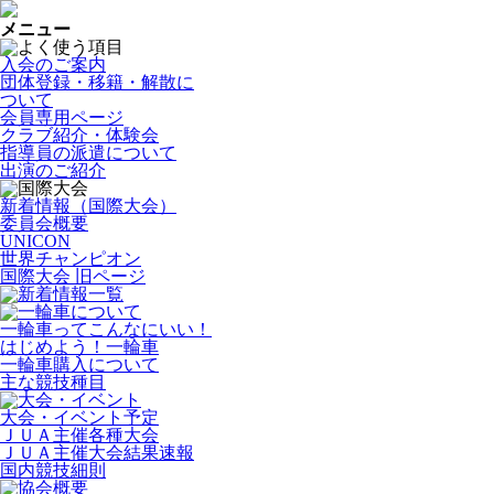
メニュー
入会のご案内
団体登録・移籍・解散に
ついて
会員専用ページ
クラブ紹介・体験会
指導員の派遣について
出演のご紹介
新着情報（国際大会）
委員会概要
UNICON
世界チャンピオン
国際大会 旧ページ
一輪車ってこんなにいい！
はじめよう！一輪車
一輪車購入について
主な競技種目
大会・イベント予定
ＪＵＡ主催各種大会
ＪＵＡ主催大会結果速報
国内競技細則