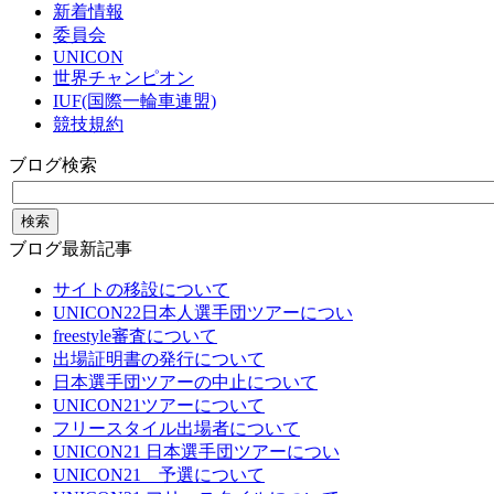
新着情報
委員会
UNICON
世界チャンピオン
IUF(国際一輪車連盟)
競技規約
ブログ検索
ブログ最新記事
サイトの移設について
UNICON22日本人選手団ツアーについ
freestyle審査について
出場証明書の発行について
日本選手団ツアーの中止について
UNICON21ツアーについて
フリースタイル出場者について
UNICON21 日本選手団ツアーについ
UNICON21 予選について