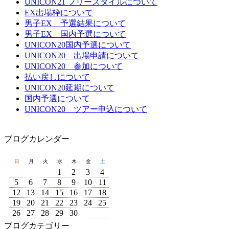
UNICON21 フリースタイルについて
EX出場枠について
男子EX 予選結果について
男子EX 国内予選について
UNICON20国内予選について
UNICON20 出場申請について
UNICON20 参加について
払い戻しについて
UNICON20延期について
国内予選について
UNICON20 ツアー申込について
ブログカレンダー
日
月
火
水
木
金
土
1
2
3
4
5
6
7
8
9
10
11
12
13
14
15
16
17
18
19
20
21
22
23
24
25
26
27
28
29
30
ブログカテゴリー