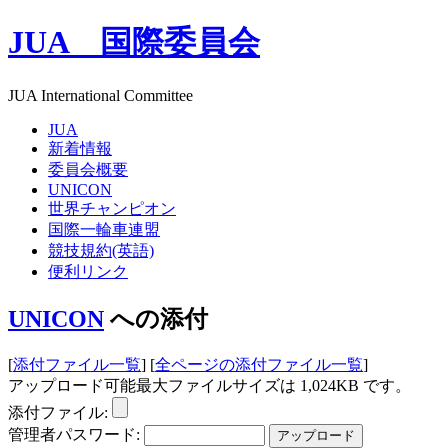
JUA 国際委員会
JUA International Committee
JUA
新着情報
委員会概要
UNICON
世界チャンピオン
国際一輪車連盟
競技規約(英語)
便利リンク
UNICON
への添付
[
添付ファイル一覧
] [
全ページの添付ファイル一覧
]
アップロード可能最大ファイルサイズは 1,024KB です。
添付ファイル:
管理者パスワード: